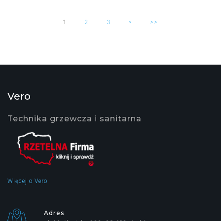
1
2
3
>
>>
Vero
Technika grzewcza i sanitarna
Więcej o Vero
Adres