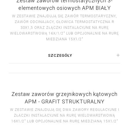
Zestaw zaworów termostatycznych 3-
elementowych osiowych APM BIAŁY
W ZESTAWIE ZNAJDUJĄ SIĘ ZAWÓR TERMOSTARYCZNY,
ZAWÓR ODCINAJACY, GŁOWICA TERMOSTATYCZNA R
30X1,5 ORAZ ZŁĄCZKI INSTALACYJNE NA RURĘ
WIELOWARSTWOWĄ 16X/1/2" LUB OPCJONALNIE NA RURĘ
MIEDZIANA 15X1/2"
SZCZEGÓŁY
Zestaw zaworów grzejnikowych kątowych
APM - GRAFIT STRUKTURALNY
W ZESTAWIE ZNAJDUJĄ SIĘ DWA ZAWORY REGULACYJNE I
ZŁACZKI INSTALACYJNE NA RURĘ WIELOWARSTWOWĄ
16X1/2" LUB OPCJONALNIE NA RURĘ MIEDZIANĄ 15X1/2"