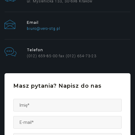
ul. Myślenicka 133, 30-698 Kraków
Email
biuro@vero-stg.pl
Telefon
(012) 659-85-00 fax (012) 654-73-23
Masz pytania? Napisz do nas