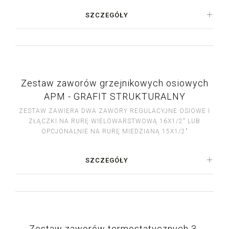
SZCZEGÓŁY
Zestaw zaworów grzejnikowych osiowych
APM - GRAFIT STRUKTURALNY
ZESTAW ZAWIERA DWA ZAWORY REGULACYJNE OSIOWE I
ZŁĄCZKI NA RURĘ WIELOWARSTWOWĄ 16X1/2" LUB
OPCJONALNIE NA RURĘ MIEDZIANĄ 15X1/2"
SZCZEGÓŁY
Zestaw zaworów termostatycznych 3-