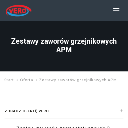
Prze
nawi
Zestawy zaworów grzejnikowych
APM
Start
Oferta
Zestawy zaworów grzejnikowych APM
ZOBACZ OFERTĘ VERO