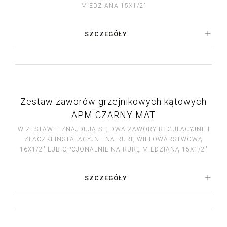
MIEDZIANA 15X1/2"
SZCZEGÓŁY
Zestaw zaworów grzejnikowych kątowych
APM CZARNY MAT
W ZESTAWIE ZNAJDUJĄ SIĘ DWA ZAWORY REGULACYJNE I
ZŁACZKI INSTALACYJNE NA RURĘ WIELOWARSTWOWĄ
16X1/2" LUB OPCJONALNIE NA RURĘ MIEDZIANĄ 15X1/2"
SZCZEGÓŁY