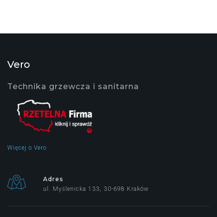
Vero
Technika grzewcza i sanitarna
Więcej o Vero
Adres
ul. Myślenicka 133, 30-698 Kraków