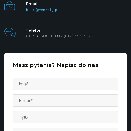
Email
biuro@vero-stg.pl
Telefon
(012) 659-85-00 fax (012) 654-73-23
Masz pytania? Napisz do nas