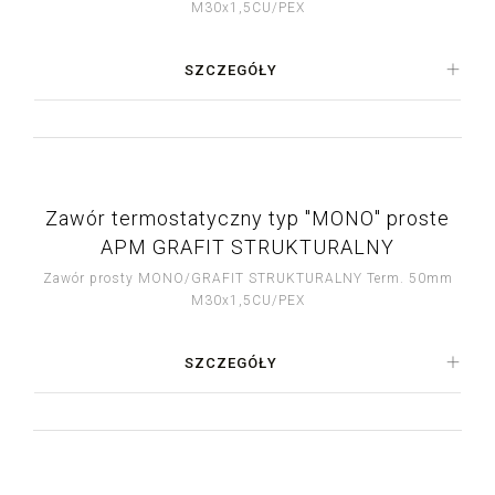
M30x1,5CU/PEX
SZCZEGÓŁY
Zawór termostatyczny typ "MONO" proste
APM GRAFIT STRUKTURALNY
Zawór prosty MONO/GRAFIT STRUKTURALNY Term. 50mm
M30x1,5CU/PEX
SZCZEGÓŁY