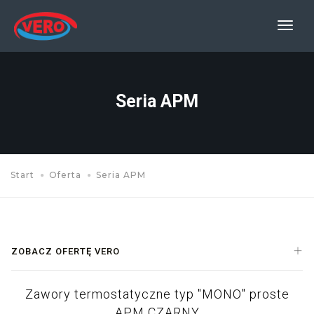
Prze
nawi
Seria APM
Start
Oferta
Seria APM
ZOBACZ OFERTĘ VERO
Zawory termostatyczne typ "MONO" proste
APM CZARNY