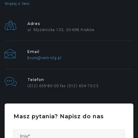
Więcej o Vero
Adres
ul. Myślenicka 133, 30-698 Kraków
Email
biuro@vero-stg.pl
Telefon
(012) 659-85-00 fax (012) 654-73-23
Masz pytania? Napisz do nas