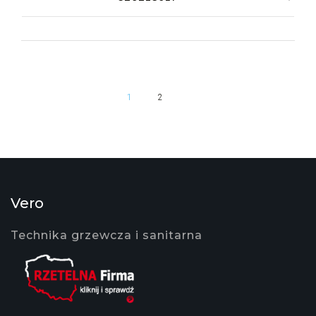
1
2
Vero
Technika grzewcza i sanitarna