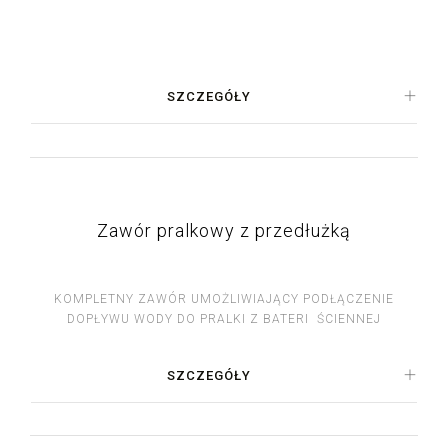
SZCZEGÓŁY
Zawór pralkowy z przedłużką
KOMPLETNY ZAWÓR UMOŻLIWIAJĄCY PODŁĄCZENIE
DOPŁYWU WODY DO PRALKI Z BATERI ŚCIENNEJ
SZCZEGÓŁY