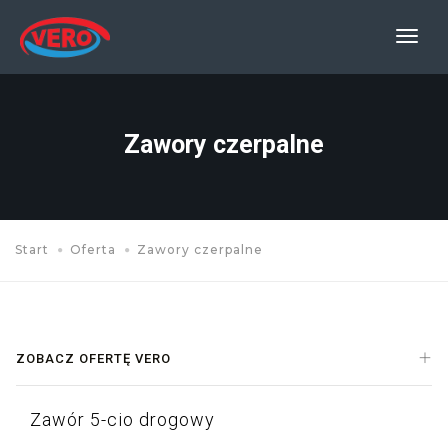
Prze
nawi
Zawory czerpalne
Start
Oferta
Zawory czerpalne
ZOBACZ OFERTĘ VERO
Zawór 5-cio drogowy