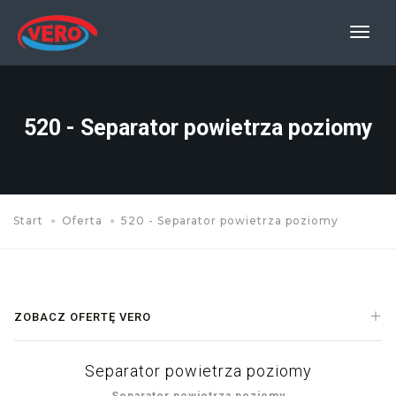
Prze
nawi
520 - Separator powietrza poziomy
Start
Oferta
520 - Separator powietrza poziomy
ZOBACZ OFERTĘ VERO
Separator powietrza poziomy