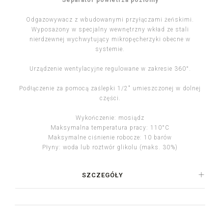
Separator powietrza poziomy
Odgazowywacz z wbudowanymi przyłączami żeńskimi.
Wyposażony w specjalny wewnętrzny wkład ze stali
nierdzewnej wychwytujący mikropęcherzyki obecne w
systemie.
Urządzenie wentylacyjne regulowane w zakresie 360°.
Podłączenie za pomocą zaślepki 1/2″ umieszczonej w dolnej
części.
Wykończenie: mosiądz
Maksymalna temperatura pracy: 110°C
Maksymalne ciśnienie robocze: 10 barów
Płyny: woda lub roztwór glikolu (maks. 30%)
SZCZEGÓŁY