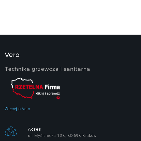
Vero
Technika grzewcza i sanitarna
Więcej o Vero
Adres
ul. Myślenicka 133, 30-698 Kraków