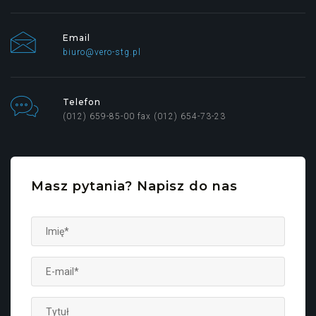
Email
biuro@vero-stg.pl
Telefon
(012) 659-85-00 fax (012) 654-73-23
Masz pytania? Napisz do nas