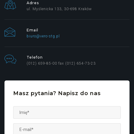
Adres
ul. Myślenicka 133, 30-698 Kraków
Email
biuro@vero-stg.pl
Telefon
(012) 659-85-00 fax (012) 654-73-23
Masz pytania? Napisz do nas