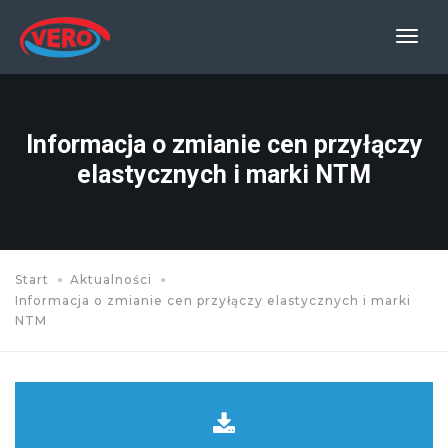
Prze
nawi
Informacja o zmianie cen przyłączy
elastycznych i marki NTM
Start
Aktualności
Informacja o zmianie cen przyłączy elastycznych i marki
NTM