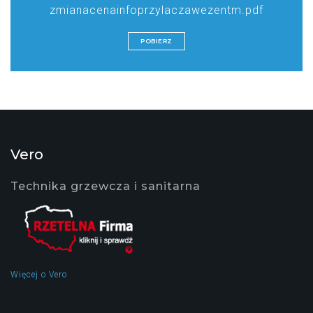
zmianacenainfoprzylaczawezentm.pdf
POBIERZ
Vero
Technika grzewcza i sanitarna
Więcej o Vero