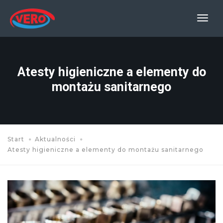
Prze
nawi
Atesty higieniczne a elementy do
montażu sanitarnego
Start
Aktualności
Atesty higieniczne a elementy do montażu sanitarnego