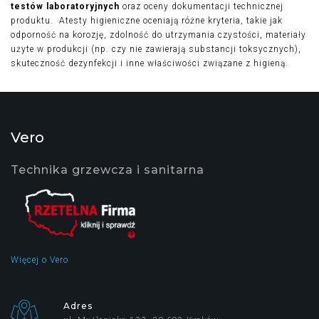
testów laboratoryjnych
oraz oceny dokumentacji technicznej
produktu. Atesty higieniczne oceniają różne kryteria, takie jak
odporność na korozję, zdolność do utrzymania czystości, materiały
użyte w produkcji (np. czy nie zawierają substancji toksycznych),
skuteczność dezynfekcji i inne właściwości związane z higieną.
Vero
Technika grzewcza i sanitarna
Więcej o Vero
Adres