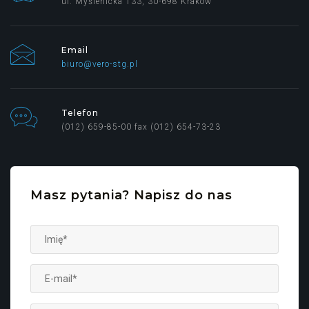
ul. Myślenicka 133, 30-698 Kraków
Email
biuro@vero-stg.pl
Telefon
(012) 659-85-00 fax (012) 654-73-23
Masz pytania? Napisz do nas